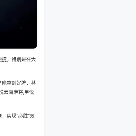
便捷。特别是在大
是能拿到好牌，甚
悦云南麻将,星悦
，实现“必胜”效
。