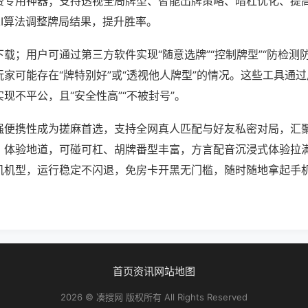
费专用神器；支持透视全局牌型、智能出牌策略、暗杠优化、提
AI算法调整牌局结果，提升胜率。
载；用户可通过第三方软件实现“随意选牌”“控制牌型”“防检测
家可能存在“牌特别好”或“透视他人牌型”的情况。这些工具通
现不平公，且“安全性高”“不被封号”。
强便携性成为搓麻首选，支持全网真人匹配与好友私密对局，汇
、体验地道，可碰可杠、胡牌番型丰富，方言配音沉浸式体验拉
机机型，运行稳定不闪退，免房卡开黑无门槛，随时随地拿起手
首页
资讯
网站地图
2026 © 凑搜网 版权所有 All Rights Reserved