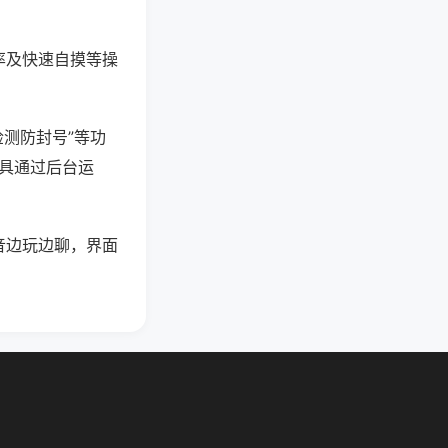
率及快速自摸等操
检测防封号”等功
工具通过后台运
音边玩边聊，界面
。