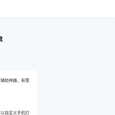
流
赢辅助神器，有需
可以自定义手机打