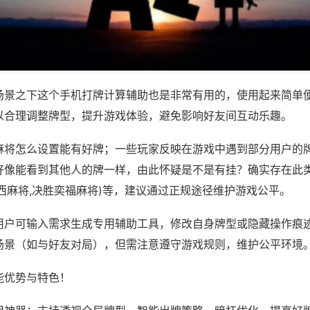
场景之下这个手机打牌计算辅助也是非常有用的，使用起来简单
以合理调整牌型，提升游戏体验，避免影响好友间互动乐趣。
麻将怎么设置能有好牌；一些玩家反映在游戏中遇到部分用户的
好像能看到其他人的牌一样，由此怀疑是不是有挂？确实存在此类
西麻将,决胜奕福麻将)等，建议通过正规途径维护游戏公平。
用户可输入需求生成专用辅助工具，修改自身牌型或隐藏操作痕迹
场景（如与好友对局），但需注意遵守游戏规则，维护公平环境
能优势与特色！