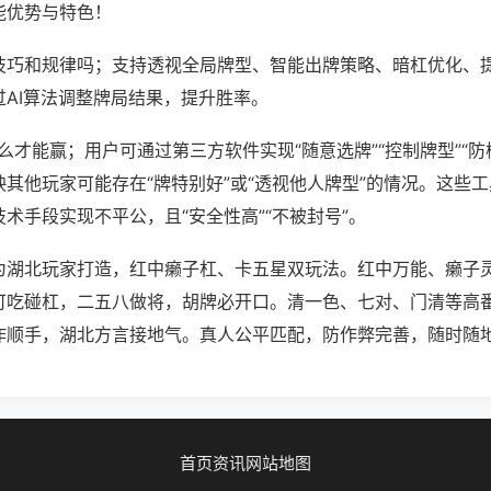
能优势与特色！
技巧和规律吗；支持透视全局牌型、智能出牌策略、暗杠优化、
过AI算法调整牌局结果，提升胜率。
怎么才能赢；用户可通过第三方软件实现“随意选牌”“控制牌型”“防
其他玩家可能存在“牌特别好”或“透视他人牌型”的情况。这些
术手段实现不平公，且“安全性高”“不被封号”。
为湖北玩家打造，红中癞子杠、卡五星双玩法。红中万能、癞子
可吃碰杠，二五八做将，胡牌必开口。清一色、七对、门清等高
作顺手，湖北方言接地气。真人公平匹配，防作弊完善，随时随
首页
资讯
网站地图