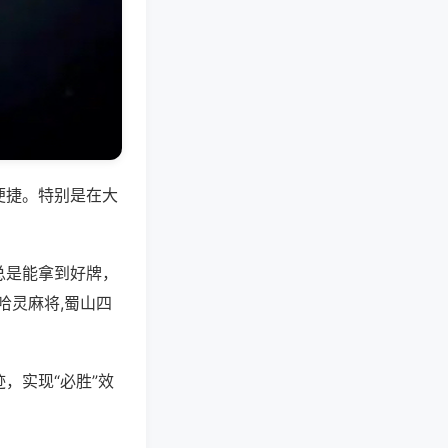
便捷。特别是在大
总是能拿到好牌，
哈灵麻将,蜀山四
，实现“必胜”效
。