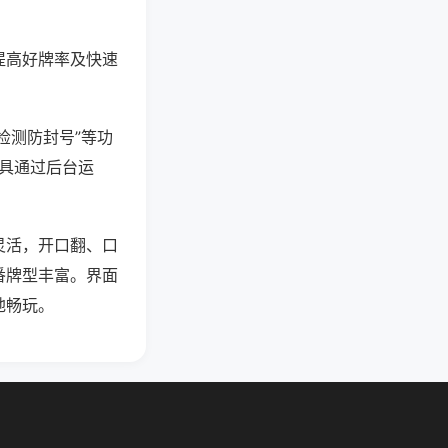
提高好牌率及快速
检测防封号”等功
工具通过后台运
灵活，开口翻、口
番牌型丰富。界面
地畅玩。