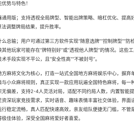
能优势与特色！
器通用版；支持透视全局牌型、智能出牌策略、暗杠优化、提高
算法调整牌局结果，提升胜率。
么总输；用户可通过第三方软件实现“随意选牌”“控制牌型”“防
其他玩家可能存在“牌特别好”或“透视他人牌型”的情况。这些
术手段实现不平公，且“安全性高”“不被封号”。
地方麻将文化为核心，打造一站式全国地方麻将娱乐中心，摒弃
典与小众麻将规则，真正实现一款应用玩遍全国特色麻将，每一
宗无偏差，支持2-4人灵活对局，适配不同约局人数，内置智能
足资深玩家竞技需求，实时语音、趣味表情丰富社交体验，界面
运行稳定流畅，真人匹配快速高效，亲友组队便捷无门槛，不管
得极佳体验，深受全国麻将爱好者喜爱。