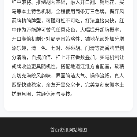
红中麻将、推倒胡为基础，融入开口翻、铺地花、买
马等本土特色机制，全程使用筒条万三色牌，摒弃风
箭牌精简牌型，可碰可杠不可吃，打法直接爽快，红
中作为万能牌可替代任意花色，大幅提升胡牌概率，
开口翻倍机制让对局更具策略性，铺地花额外加分增
添乐趣，清一色、七对、碰碰胡、门清等高番牌型划
分清晰，自摸加倍、杠上开花番数叠加，买马机制让
胡牌收益更具随机性，搭配地道江淮方言配音，软糯
亲切充满皖风韵味，界面简洁大气、操作流畅，真人
匹配快速稳定，亲友开黑免房卡，完美复刻安徽本土
搓麻氛围，兼顾休闲与竞技。
首页
资讯
网站地图