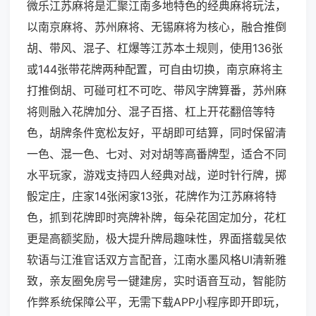
微乐江苏麻将是汇聚江南多地特色的经典麻将玩法，
以南京麻将、苏州麻将、无锡麻将为核心，融合推倒
胡、带风、混子、杠爆等江苏本土规则，使用136张
或144张带花牌两种配置，可自由切换，南京麻将主
打推倒胡、可碰可杠不可吃、带风字牌算番，苏州麻
将则融入花牌加分、混子百搭、杠上开花翻倍等特
色，胡牌条件宽松友好，平胡即可结算，同时保留清
一色、混一色、七对、对对胡等高番牌型，适合不同
水平玩家，游戏支持四人经典对战，逆时针行牌，掷
骰定庄，庄家14张闲家13张，花牌作为江苏麻将特
色，抓到花牌即时亮牌补牌，每朵花固定加分，花杠
更是高额奖励，极大提升牌局趣味性，界面搭载吴侬
软语与江淮官话双方言配音，江南水墨风格UI清新雅
致，亲友圈免房号一键建房，实时语音互动，智能防
作弊系统保障公平，无需下载APP小程序即开即玩，