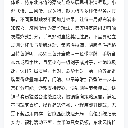
体系，将东北麻将的豪爽与趣味展现得淋漓尽致，小
鸡飞蛋、三风蛋、双黄蛋、旋风蛋等多种蛋型各司其
职，不同蛋型触发不同加分效果，让每一局都充满未
知惊喜，旋风蛋作为高阶玩法，集齐特定牌组即可触
发爆炸式加分，手气好时直接奠定胜局，下蛋算站立
规则让杠蛋与听牌联动，策略性拉满，胡牌条件严格
且特色鲜明，必须三色齐全或清一色带字牌，手牌含
幺九或风字牌，且至少有一组刻子或对子，杜绝垃圾
胡，保证对局质量，七对、豪华七对、清一色等高番
牌型番数叠加丰厚，门清、单吊等附加番型进一步丰
富得分可能，游戏支持慢锅、快锅两种节奏模式，快
锅节奏迅猛适合速战速决，慢锅偏向策略运营，满足
不同玩家喜好，操作简洁流畅，小程序即开即玩，无
需下载占用内存，智能匹配快速开局，段位系统记录
实力，福利活动不断，金币道具免费领，东北风情拉