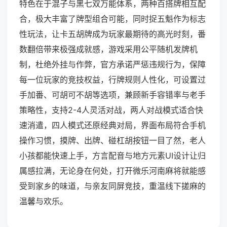
特色在于混子与黑七双万能体系，两种百搭牌相互配
合，极大丰富了牌型组合可能，同时捉五魁作为标志
性玩法，让卡五胡牌成为玩家最期待的高光时刻，番
数翻倍带来极强成就感，游戏采用公平随机发牌机
制，杜绝外挂与作弊，官方承诺严惩违规行为，保障
每一位玩家的竞技权益，行牌规则人性化，可设置过
手加番、可胡可不胡等选项，兼顾新手容错率与老手
策略性，支持2-4人灵活对战，两人对战模式适合快
速消遣，四人模式还原经典对局，界面布局符合手机
操作习惯，摸牌、出牌、碰杠胡按钮一目了然，老人
小孩都能快速上手，方言配音与地方元素UI设计让归
属感拉满，无论身在何处，打开微乐河南麻将就能感
受到家乡的味道，与亲友同屏竞技，重温线下搓麻的
温馨与欢乐。